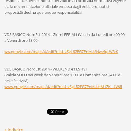
responsabile della condotta del volo in accordo alla normativa vigente
e alla documentazione ufficiale emessa dagli enti aeronautici
preposti.Si declina qualunque responsabilità!
VDS BASICO NordEst 2014 - Giorni FERIALI (Valida da Lunedì ore 00.00
a Venerdì ore 13.00)
ww.google.com/maps/d/edit?mid=zSgL82FG7PnM.k54wefqcW5r0
VDS BASICO NordEst 2014 - WEEKEND e FESTIVI
(Valida SOLO nei week da Venerdì ore 13.00 a Domenica ore 24.00 e
nelle festivitá)
www.google.com/maps/d/edit?mid=zSgL82FG7PnM.kHM1ZK-_1W8I
« Indietro